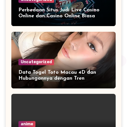
Perbedaan Situs Judi Live Casino
Online dan Casino Online Biasa
Uncategorized
Data Togel Toto Macau 4D dan
Hubungannya dengan Tren
Pengeluaran Harian
anime