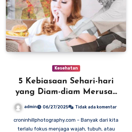
Kesehatan
5 Kebiasaan Sehari-hari
yang Diam-diam Merusak
Kesehatan Tangan
admin
06/27/2025
Tidak ada komentar
croninhillphotography.com – Banyak dari kita
terlalu fokus menjaga wajah, tubuh, atau