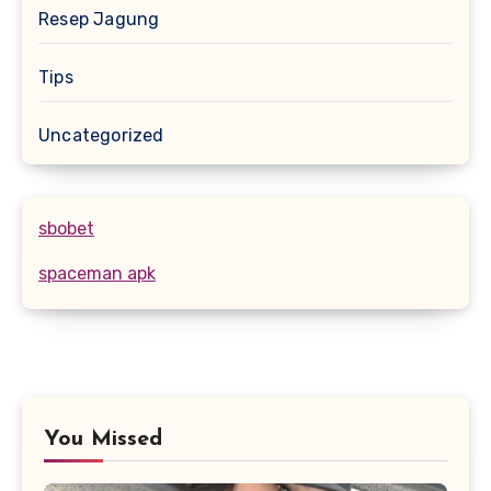
Resep Jagung
Tips
Uncategorized
sbobet
spaceman apk
You Missed