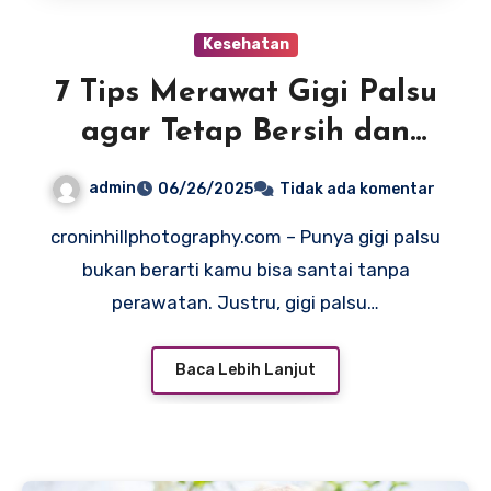
Kesehatan
7 Tips Merawat Gigi Palsu
agar Tetap Bersih dan
Awet
admin
06/26/2025
Tidak ada komentar
croninhillphotography.com – Punya gigi palsu
bukan berarti kamu bisa santai tanpa
perawatan. Justru, gigi palsu…
Baca Lebih Lanjut