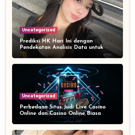
Uncategorized
Prediksi HK Hari Ini dengan
Pendekatan Analisis Data untuk
Memahami Pola Informasi Harian
Uncategorized
Perbedaan Situs Judi Live Casino
Online dan Casino Online Biasa