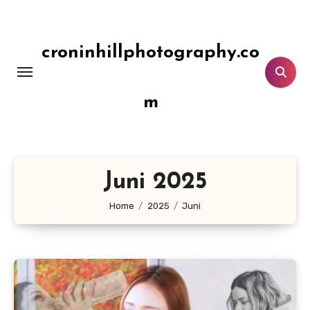
Lewati
ke
konten
croninhillphotography.co
m
Juni 2025
Home
2025
Juni