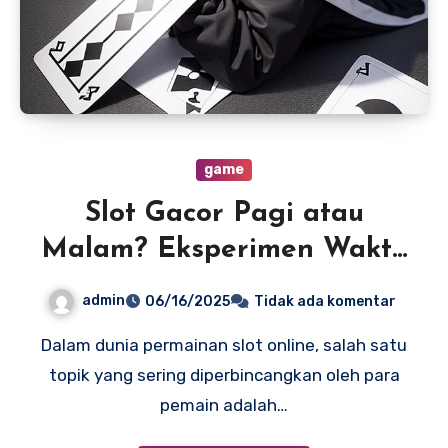
game
Slot Gacor Pagi atau
Malam? Eksperimen Waktu
Main Slot Online
admin
06/16/2025
Tidak ada komentar
Dalam dunia permainan slot online, salah satu
topik yang sering diperbincangkan oleh para
pemain adalah…