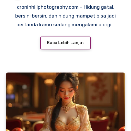
croninhillphotography.com – Hidung gatal,
bersin-bersin, dan hidung mampet bisa jadi
pertanda kamu sedang mengalami alergi…
Baca Lebih Lanjut