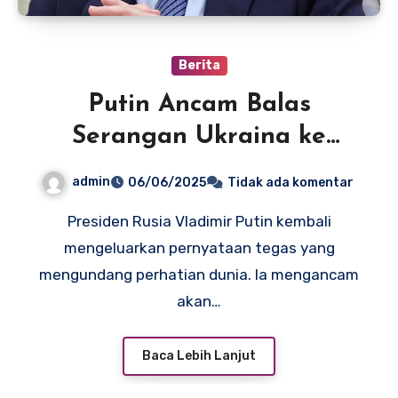
Berita
Putin Ancam Balas
Serangan Ukraina ke
Pesawat Pengebom Rusia,
admin
06/06/2025
Tidak ada komentar
Ketegangan Memuncak
Presiden Rusia Vladimir Putin kembali
mengeluarkan pernyataan tegas yang
mengundang perhatian dunia. Ia mengancam
akan…
Baca Lebih Lanjut