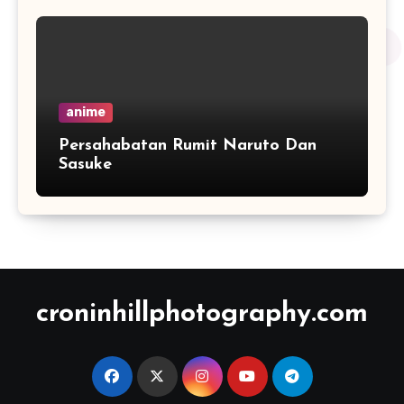
anime
Persahabatan Rumit Naruto Dan
Sasuke
croninhillphotography.com