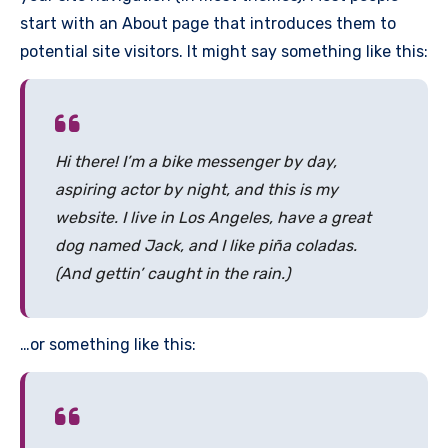
start with an About page that introduces them to
potential site visitors. It might say something like this:
Hi there! I’m a bike messenger by day,
aspiring actor by night, and this is my
website. I live in Los Angeles, have a great
dog named Jack, and I like piña coladas.
(And gettin’ caught in the rain.)
…or something like this: