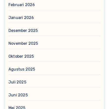
Februari 2026
Januari 2026
Desember 2025
November 2025
Oktober 2025
Agustus 2025
Juli 2025
Juni 2025
Mei 2025