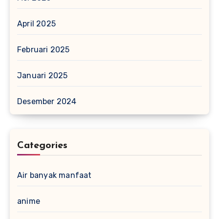
April 2025
Februari 2025
Januari 2025
Desember 2024
Categories
Air banyak manfaat
anime