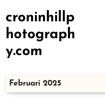
Lewati
ke
croninhillp
konten
hotograph
y.com
Februari 2025