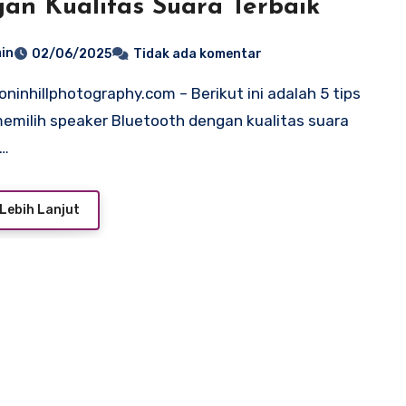
an Kualitas Suara Terbaik
in
02/06/2025
Tidak ada komentar
emilih speaker Bluetooth dengan kualitas suara
:…
Lebih Lanjut