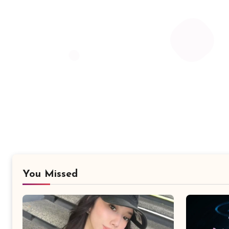
You Missed