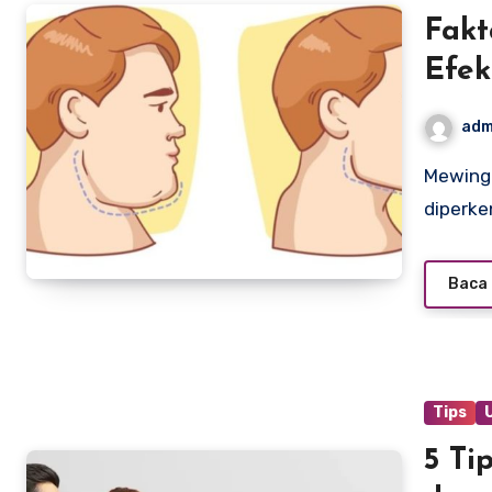
Fakt
Efe
Stru
adm
Mewing adalah teknik latihan postur lidah yang
diperke
Baca 
Tips
5 Ti