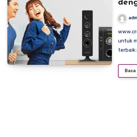
deng
adm
www.croninhillphotography.com – Berikut ini adalah 5 tips
untuk m
terbaik
Baca 