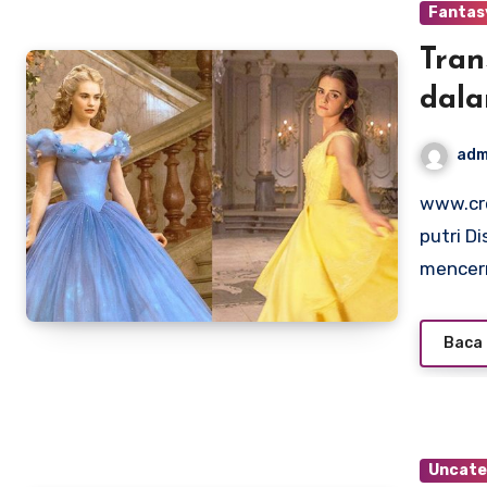
Fantas
Tran
dala
hin
adm
www.croninhillphotography.com – Transformasi karakter
putri D
mencer
Baca 
Uncate