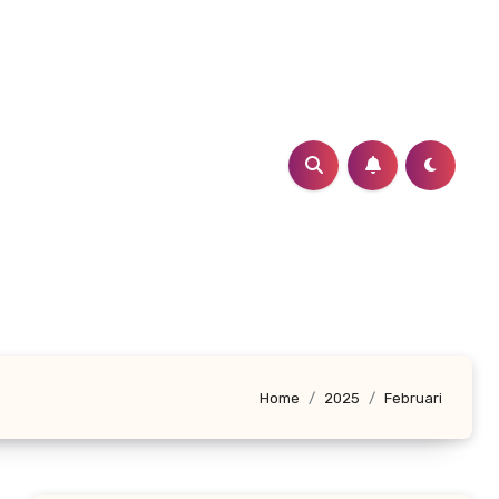
Home
2025
Februari