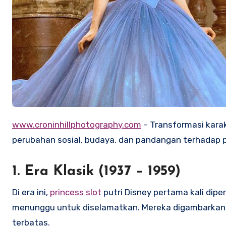
www.croninhillphotography.com
– Transformasi karak
perubahan sosial, budaya, dan pandangan terhadap 
1.
Era Klasik (1937 – 1959)
Di era ini,
princess slot
putri Disney pertama kali dipe
menunggu untuk diselamatkan. Mereka digambarkan s
terbatas.