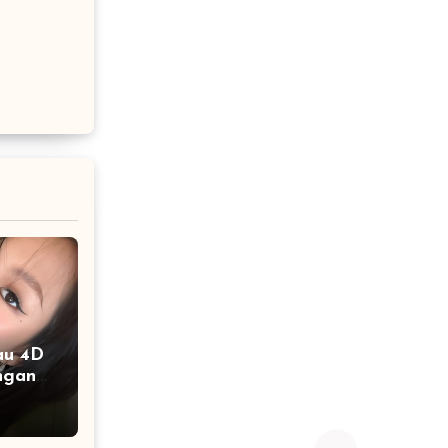
au 4D
ngan
ian