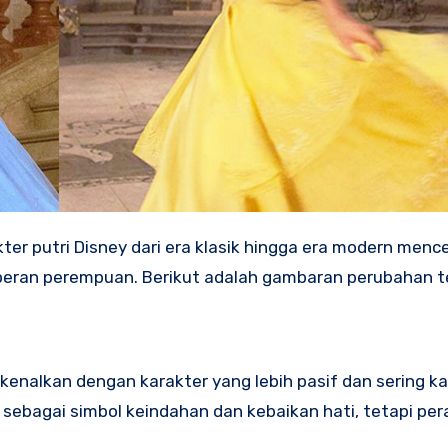
ter putri Disney dari era klasik hingga era modern men
peran perempuan. Berikut adalah gambaran perubahan t
rkenalkan dengan karakter yang lebih pasif dan sering ka
ebagai simbol keindahan dan kebaikan hati, tetapi pe