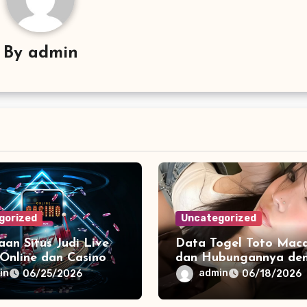
By
admin
gorized
Uncategorized
an Situs Judi Live
Data Togel Toto Mac
 Online dan Casino
dan Hubungannya de
Biasa
Tren Pengeluaran Har
in
admin
06/25/2026
06/18/2026