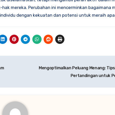
k-hak mereka. Perubahan ini mencerminkan bagaimana 
individu dengan kekuatan dan potensi untuk meraih apa
am
Mengoptimalkan Peluang Menang: Tips 
Pertandingan untuk 