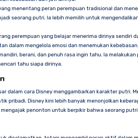
r yang menentang peran perempuan tradisional dan men
adi seorang putri. Ia lebih memilih untuk mengendalika
ang perempuan yang belajar menerima dirinya sendiri d
atan dalam mengelola emosi dan menemukan kebebasan
mandiri, berani, dan penuh rasa ingin tahu. Ia melakukan
cari tahu siapa dirinya.
rn
sar dalam cara Disney menggambarkan karakter putri. Me
stik pribadi. Disney kini lebih banyak menonjolkan keber
a mengajak penonton untuk berpikir bahwa seorang putri
ntuk diselamatkan, tetapi mengambil peran aktif dalam