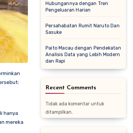
Hubungannya dengan Tren
Pengeluaran Harian
Persahabatan Rumit Naruto Dan
Sasuke
Paito Macau dengan Pendekatan
Analisis Data yang Lebih Modern
dan Rapi
cerminkan
ersebut:
Recent Comments
Tidak ada komentar untuk
ditampilkan.
li hanya
ran mereka