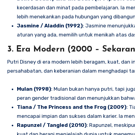
kecerdasan dan minat pada pembelajaran. Ia me
lebih menekankan pada hubungan yang dibangu
Jasmine / Aladdin (1992)
: Jasmine menunjukk
aturan yang ada, memilih untuk menikah atas dasa
3.
Era Modern (2000 – Sekaran
Putri Disney di era modern lebih beragam, kuat, da
persahabatan, dan keberanian dalam menghadapi ta
Mulan (1998)
: Mulan bukan hanya putri, tapi j
peran gender tradisional dan menunjukkan bahw
Tiana / The Princess and the Frog (2009)
: T
mencapai impian dan sukses dalam karier. Ia m
Rapunzel / Tangled (2010)
: Rapunzel, meskipu
kuat dan berani menjelajah dunia untuk menemuk