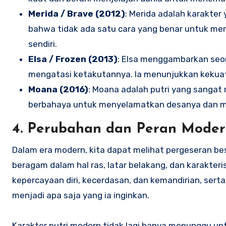
Merida / Brave (2012)
: Merida adalah karakte
bahwa tidak ada satu cara yang benar untuk menj
sendiri.
Elsa / Frozen (2013)
: Elsa menggambarkan seor
mengatasi ketakutannya. Ia menunjukkan keku
Moana (2016)
: Moana adalah putri yang sangat 
berbahaya untuk menyelamatkan desanya dan men
4.
Perubahan dan Peran Mode
Dalam era modern, kita dapat melihat pergeseran be
beragam dalam hal ras, latar belakang, dan karakteri
kepercayaan diri, kecerdasan, dan kemandirian, sert
menjadi apa saja yang ia inginkan.
Karakter putri modern tidak lagi hanya menunggu u