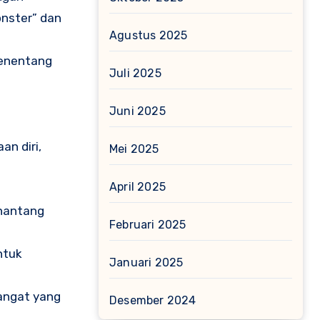
nster” dan
Agustus 2025
menentang
Juli 2025
Juni 2025
n diri,
Mei 2025
April 2025
enantang
Februari 2025
ntuk
Januari 2025
mangat yang
Desember 2024