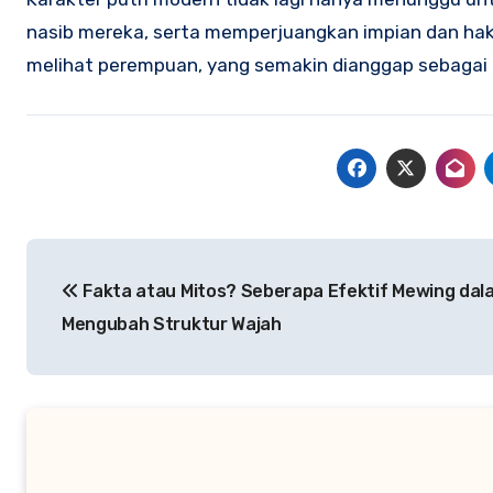
nasib mereka, serta memperjuangkan impian dan ha
melihat perempuan, yang semakin dianggap sebagai 
Navigasi
Fakta atau Mitos? Seberapa Efektif Mewing dal
pos
Mengubah Struktur Wajah