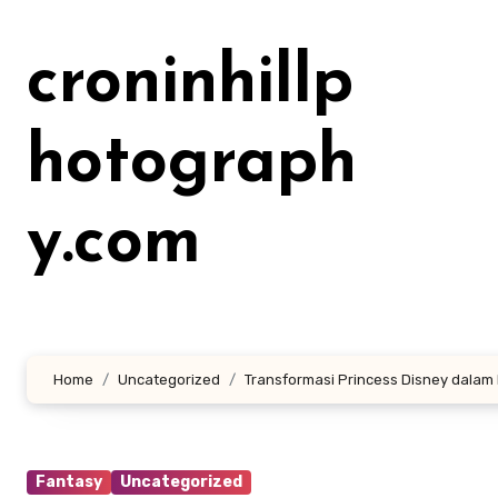
Lewati
ke
croninhillp
konten
hotograph
y.com
Home
Uncategorized
Transformasi Princess Disney dalam 
Fantasy
Uncategorized