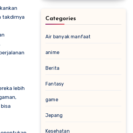
ekankan
n takdirnya
Categories
an
Air banyak manfaat
.
 perjalanan
anime
Berita
Fantasy
reka lebih
agaman,
game
 bisa
Jepang
Kesehatan
 menentukan