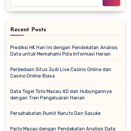
Recent Posts
Prediksi HK Hari Ini dengan Pendekatan Analisis
Data untuk Memahami Pola Informasi Harian
Perbedaan Situs Judi Live Casino Online dan
Casino Online Biasa
Data Togel Toto Macau 4D dan Hubungannya
dengan Tren Pengeluaran Harian
Persahabatan Rumit Naruto Dan Sasuke
Paito Macau dengan Pendekatan Analisis Data