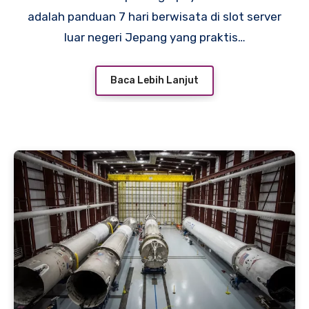
adalah panduan 7 hari berwisata di slot server
luar negeri Jepang yang praktis…
Baca Lebih Lanjut