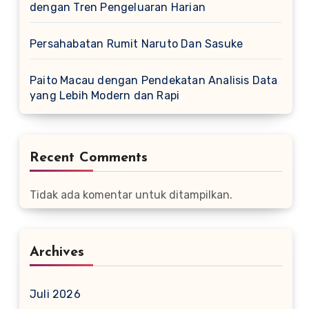
dengan Tren Pengeluaran Harian
Persahabatan Rumit Naruto Dan Sasuke
Paito Macau dengan Pendekatan Analisis Data
yang Lebih Modern dan Rapi
Recent Comments
Tidak ada komentar untuk ditampilkan.
Archives
Juli 2026