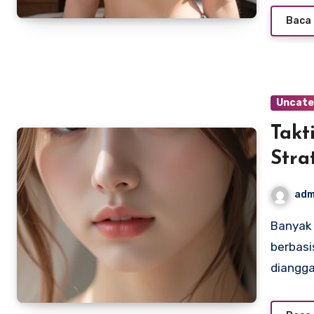
Baca 
Uncate
Takt
Stra
Depo
adm
Banyak orang tertarik mencoba permainan slot deposit 10k
berbasi
diangg