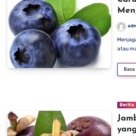
Menj
adm
Menjaga berat badan ideal bukan hanya soal diet ketat
atau ma
Baca 
Berita
Jamb
yang