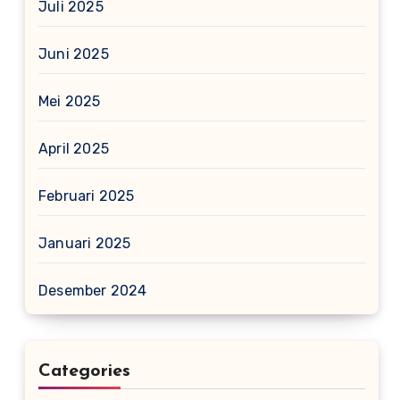
Juli 2025
Juni 2025
Mei 2025
April 2025
Februari 2025
Januari 2025
Desember 2024
Categories