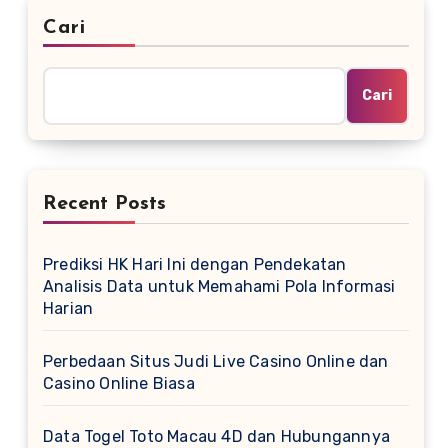
Cari
Cari
Recent Posts
Prediksi HK Hari Ini dengan Pendekatan
Analisis Data untuk Memahami Pola Informasi
Harian
Perbedaan Situs Judi Live Casino Online dan
Casino Online Biasa
Data Togel Toto Macau 4D dan Hubungannya