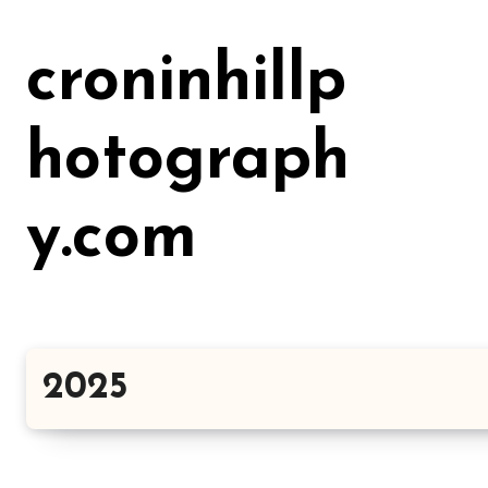
Lewati
ke
croninhillp
konten
hotograph
y.com
2025