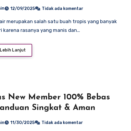
in
12/09/2025
Tidak ada komentar
i karena rasanya yang manis dan…
Lebih Lanjut
us New Member 100% Bebas
Panduan Singkat & Aman
in
11/30/2025
Tidak ada komentar