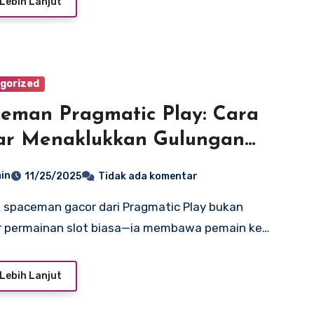
Lebih Lanjut
gorized
eman Pragmatic Play: Cara
ar Menaklukkan Gulungan
r Angkasa
in
11/25/2025
Tidak ada komentar
r permainan slot biasa—ia membawa pemain ke…
Lebih Lanjut