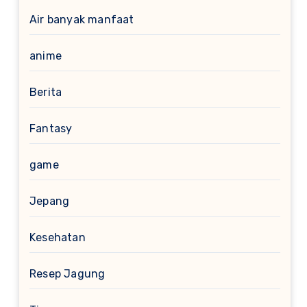
Air banyak manfaat
anime
Berita
Fantasy
game
Jepang
Kesehatan
Resep Jagung