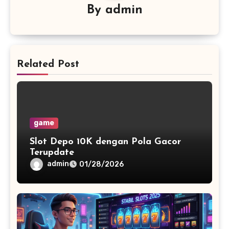
By
admin
Related Post
game
Slot Depo 10K dengan Pola Gacor
Terupdate
admin
01/28/2026