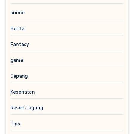
anime
Berita
Fantasy
game
Jepang
Kesehatan
Resep Jagung
Tips