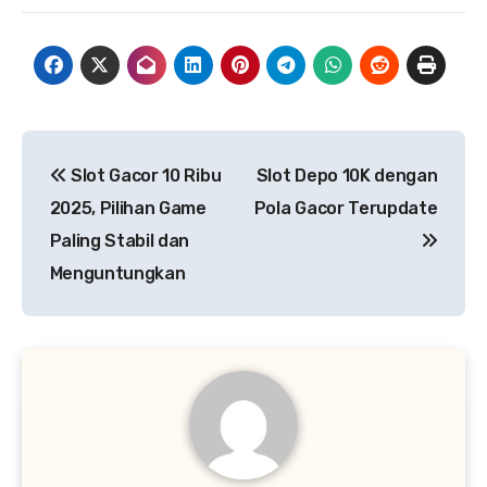
Navigasi
Slot Gacor 10 Ribu
Slot Depo 10K dengan
pos
2025, Pilihan Game
Pola Gacor Terupdate
Paling Stabil dan
Menguntungkan