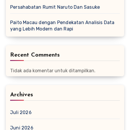
Persahabatan Rumit Naruto Dan Sasuke
Paito Macau dengan Pendekatan Analisis Data
yang Lebih Modern dan Rapi
Recent Comments
Tidak ada komentar untuk ditampilkan.
Archives
Juli 2026
Juni 2026