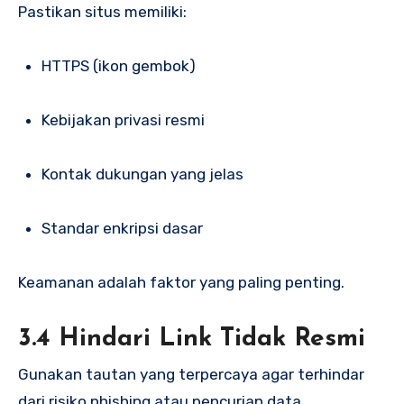
Pastikan situs memiliki:
HTTPS (ikon gembok)
Kebijakan privasi resmi
Kontak dukungan yang jelas
Standar enkripsi dasar
Keamanan adalah faktor yang paling penting.
3.4 Hindari Link Tidak Resmi
Gunakan tautan yang terpercaya agar terhindar
dari risiko phishing atau pencurian data.