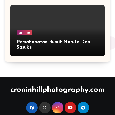
anime
Persahabatan Rumit Naruto Dan
Sasuke
croninhillphotography.com