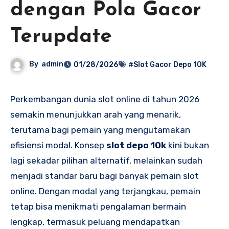
dengan Pola Gacor
Terupdate
By
admin
01/28/2026
#Slot Gacor Depo 10K
Perkembangan dunia slot online di tahun 2026
semakin menunjukkan arah yang menarik,
terutama bagi pemain yang mengutamakan
efisiensi modal. Konsep
slot depo 10k
kini bukan
lagi sekadar pilihan alternatif, melainkan sudah
menjadi standar baru bagi banyak pemain slot
online. Dengan modal yang terjangkau, pemain
tetap bisa menikmati pengalaman bermain
lengkap, termasuk peluang mendapatkan