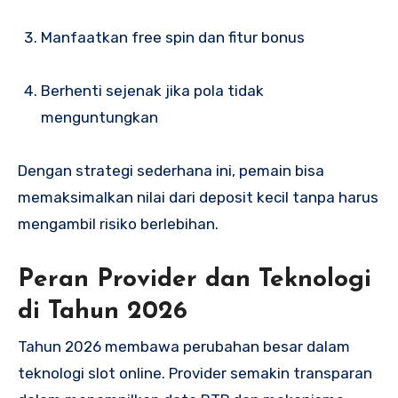
Manfaatkan free spin dan fitur bonus
Berhenti sejenak jika pola tidak
menguntungkan
Dengan strategi sederhana ini, pemain bisa
memaksimalkan nilai dari deposit kecil tanpa harus
mengambil risiko berlebihan.
Peran Provider dan Teknologi
di Tahun 2026
Tahun 2026 membawa perubahan besar dalam
teknologi slot online. Provider semakin transparan