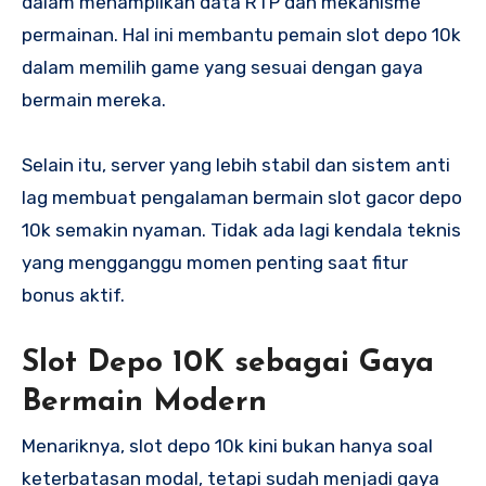
dalam menampilkan data RTP dan mekanisme
permainan. Hal ini membantu pemain slot depo 10k
dalam memilih game yang sesuai dengan gaya
bermain mereka.
Selain itu, server yang lebih stabil dan sistem anti
lag membuat pengalaman bermain slot gacor depo
10k semakin nyaman. Tidak ada lagi kendala teknis
yang mengganggu momen penting saat fitur
bonus aktif.
Slot Depo 10K sebagai Gaya
Bermain Modern
Menariknya, slot depo 10k kini bukan hanya soal
keterbatasan modal, tetapi sudah menjadi gaya