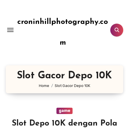
Lewati
ke
konten
croninhillphotography.co
m
Slot Gacor Depo 10K
Home
Slot Gacor Depo 10K
game
Slot Depo 10K dengan Pola