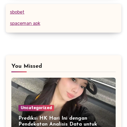
sbobet
spaceman apk
You Missed
Uncategorized
Prediksi HK Hari Ini dengan
Pendekatan Analisis Data untuk