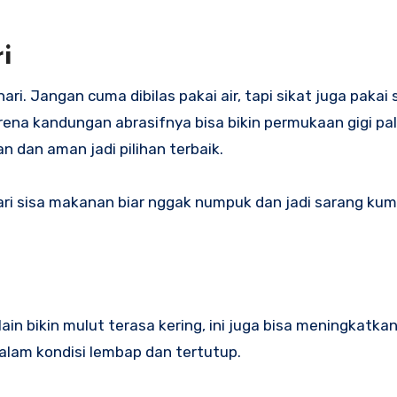
i
hari. Jangan cuma dibilas pakai air, tapi sikat juga pakai s
rena kandungan abrasifnya bisa bikin permukaan gigi pal
n dan aman jadi pilihan terbaik.
 dari sisa makanan biar nggak numpuk dan jadi sarang ku
lain bikin mulut terasa kering, ini juga bisa meningkatkan
dalam kondisi lembap dan tertutup.