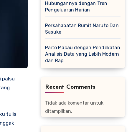
Hubungannya dengan Tren
Pengeluaran Harian
Persahabatan Rumit Naruto Dan
Sasuke
Paito Macau dengan Pendekatan
Analisis Data yang Lebih Modern
dan Rapi
i palsu
Recent Comments
arang
Tidak ada komentar untuk
ditampilkan.
ku tulis
 nggak