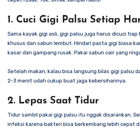
1. Cuci Gigi Palsu Setiap Har
Sama kayak gigi asli, gigi palsu juga harus dicuci tiap 
khusus dan sabun lembut. Hindari pasta gigi biasa ka
kasar dan gampang rusak. Pakai sabun cair yang ringa
Setelah makan, kalau bisa langsung bilas gigi palsu
2-3 menit udah cukup buat jaga kebersihannya.
2. Lepas Saat Tidur
Tidur sambil pakai gigi palsu itu nggak disarankan. Se
infeksi karena bakteri bisa berkembang lebih cepat 