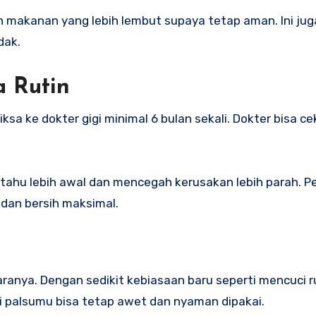
ih makanan yang lebih lembut supaya tetap aman. Ini ju
dak.
a Rutin
sa ke dokter gigi minimal 6 bulan sekali. Dokter bisa c
a tahu lebih awal dan mencegah kerusakan lebih parah. 
a dan bersih maksimal.
aranya. Dengan sedikit kebiasaan baru seperti mencuci ru
i palsumu bisa tetap awet dan nyaman dipakai.