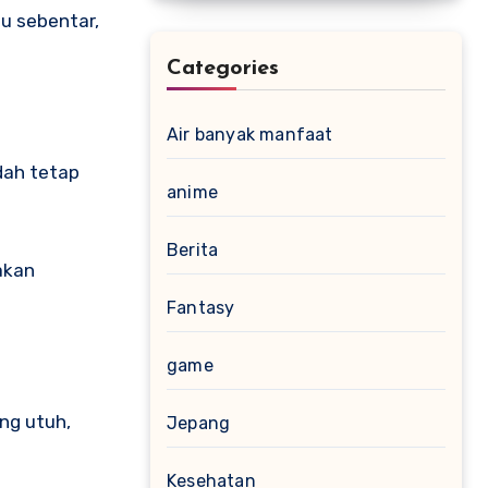
u sebentar,
Categories
Air banyak manfaat
idah tetap
anime
Berita
akan
Fantasy
game
ng utuh,
Jepang
Kesehatan