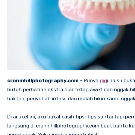
croninhillphotography.com
– Punya
gigi
palsu buka
butuh perhatian ekstra biar tetap awet dan nggak bik
bakteri, penyebab iritasi, dan malah bikin kamu ng
Di artikel ini, aku bakal kasih tips-tips santai tapi pe
langsung di croninhillphotography.com buat bantu ka
cepat rusak. Yuk, simak sampai habis!