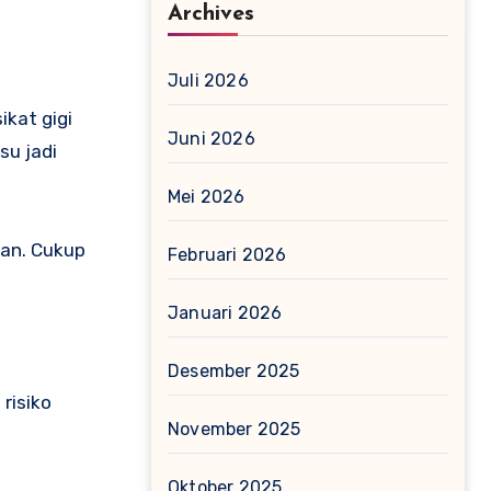
Archives
Juli 2026
ikat gigi
Juni 2026
su jadi
Mei 2026
man. Cukup
Februari 2026
Januari 2026
Desember 2025
 risiko
November 2025
Oktober 2025