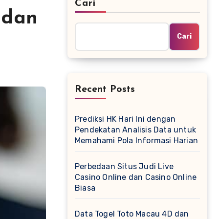
Cari
 dan
Cari
Recent Posts
Prediksi HK Hari Ini dengan
Pendekatan Analisis Data untuk
Memahami Pola Informasi Harian
Perbedaan Situs Judi Live
Casino Online dan Casino Online
Biasa
Data Togel Toto Macau 4D dan