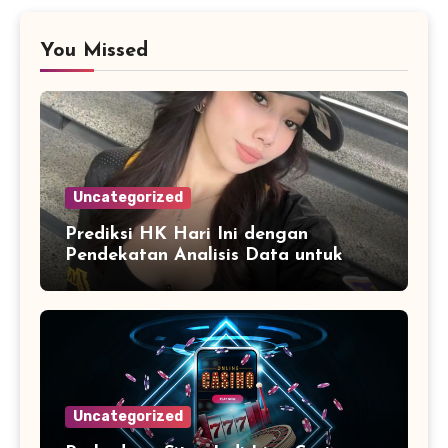
You Missed
Uncategorized
Prediksi HK Hari Ini dengan
Pendekatan Analisis Data untuk
Memahami Pola Informasi Harian
Uncategorized