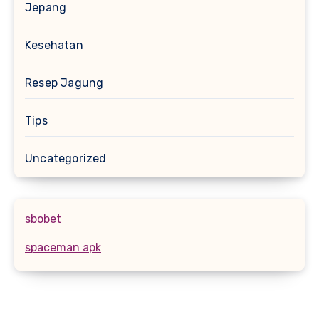
Jepang
Kesehatan
Resep Jagung
Tips
Uncategorized
sbobet
spaceman apk