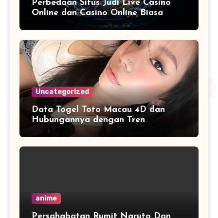
Perbedaan Situs Judi Live Casino
Online dan Casino Online Biasa
Uncategorized
Data Togel Toto Macau 4D dan
Hubungannya dengan Tren
Pengeluaran Harian
anime
Persahabatan Rumit Naruto Dan