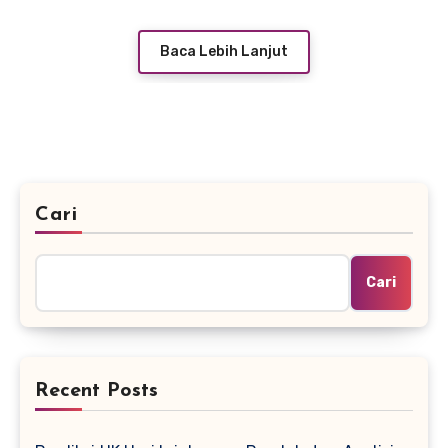
Baca Lebih Lanjut
Cari
Cari
Recent Posts