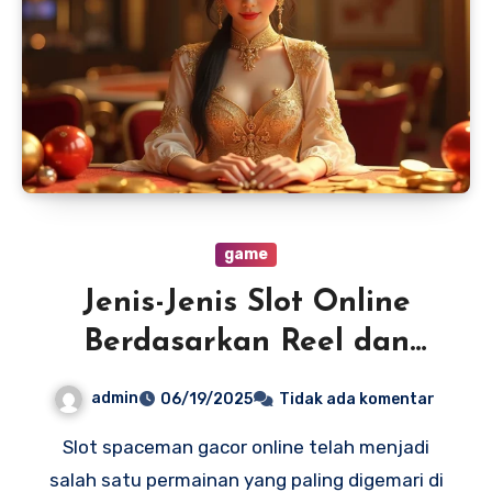
game
Jenis-Jenis Slot Online
Berdasarkan Reel dan
Garis Pembayaran
admin
06/19/2025
Tidak ada komentar
Slot spaceman gacor online telah menjadi
salah satu permainan yang paling digemari di