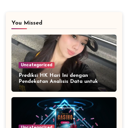
You Missed
Uncategorized
Prediksi HK Hari Ini dengan
Pendekatan Analisis Data untuk
Memahami Pola Informasi Harian
Uncategorized