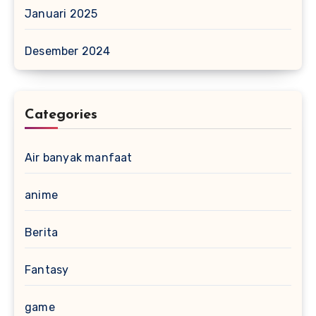
Januari 2025
Desember 2024
Categories
Air banyak manfaat
anime
Berita
Fantasy
game