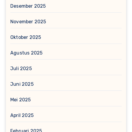
Desember 2025
November 2025
Oktober 2025
Agustus 2025
Juli 2025
Juni 2025
Mei 2025
April 2025
Februari 2025