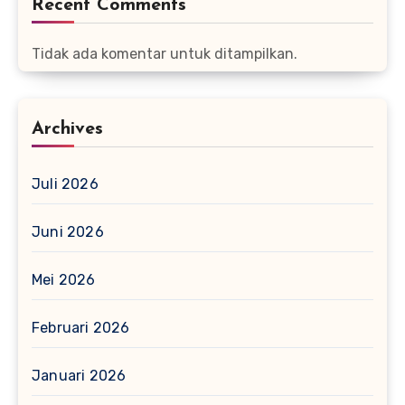
Recent Comments
Tidak ada komentar untuk ditampilkan.
Archives
Juli 2026
Juni 2026
Mei 2026
Februari 2026
Januari 2026