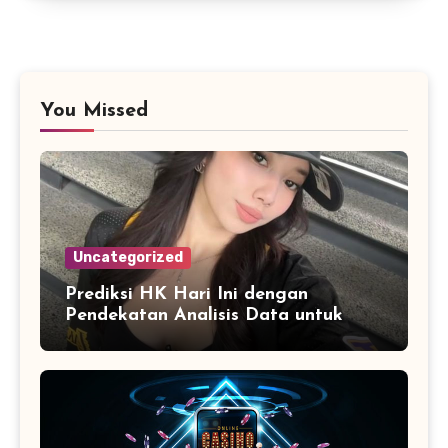
You Missed
Uncategorized
Prediksi HK Hari Ini dengan
Pendekatan Analisis Data untuk
Memahami Pola Informasi Harian