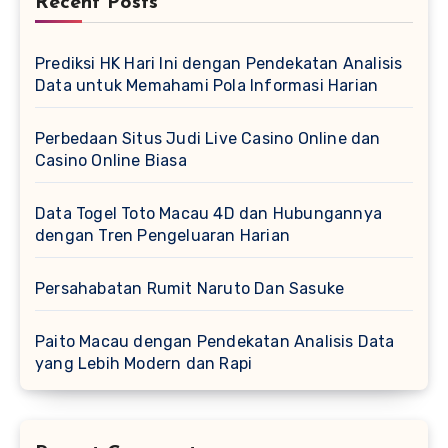
Recent Posts
Prediksi HK Hari Ini dengan Pendekatan Analisis
Data untuk Memahami Pola Informasi Harian
Perbedaan Situs Judi Live Casino Online dan
Casino Online Biasa
Data Togel Toto Macau 4D dan Hubungannya
dengan Tren Pengeluaran Harian
Persahabatan Rumit Naruto Dan Sasuke
Paito Macau dengan Pendekatan Analisis Data
yang Lebih Modern dan Rapi