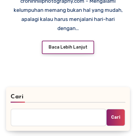
croninhillphotography.com – Mengalami
kelumpuhan memang bukan hal yang mudah,
apalagi kalau harus menjalani hari-hari
dengan…
Baca Lebih Lanjut
Cari
Cari