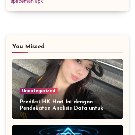
spaceman apk
You Missed
Uncategorized
Prediksi HK Hari Ini dengan
Pendekatan Analisis Data untuk
Memahami Pola Informasi Harian