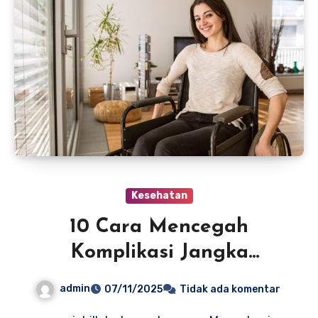
Kesehatan
10 Cara Mencegah
Komplikasi Jangka
Panjang Akibat
admin
07/11/2025
Tidak ada komentar
Kelumpuhan