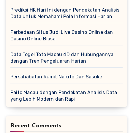
Prediksi HK Hari Ini dengan Pendekatan Analisis
Data untuk Memahami Pola Informasi Harian
Perbedaan Situs Judi Live Casino Online dan
Casino Online Biasa
Data Togel Toto Macau 4D dan Hubungannya
dengan Tren Pengeluaran Harian
Persahabatan Rumit Naruto Dan Sasuke
Paito Macau dengan Pendekatan Analisis Data
yang Lebih Modern dan Rapi
Recent Comments