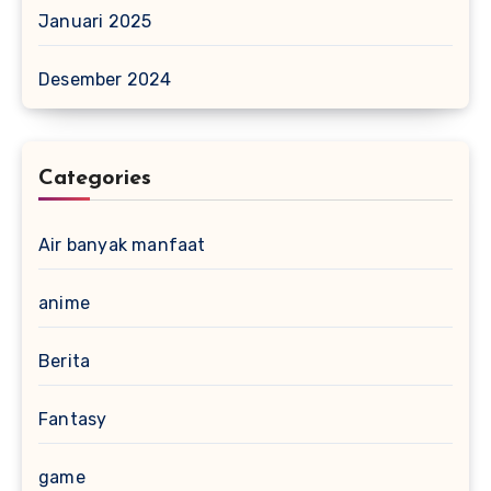
Januari 2025
Desember 2024
Categories
Air banyak manfaat
anime
Berita
Fantasy
game