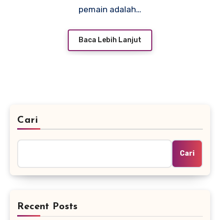
pemain adalah…
Baca Lebih Lanjut
Cari
Cari
Recent Posts