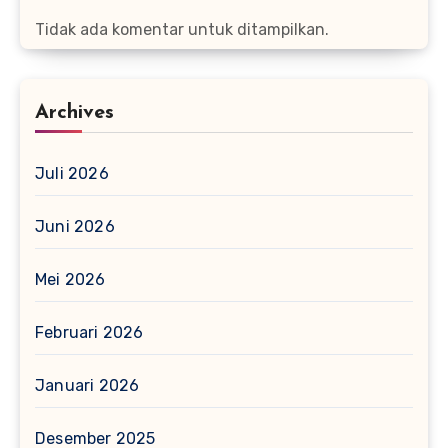
Tidak ada komentar untuk ditampilkan.
Archives
Juli 2026
Juni 2026
Mei 2026
Februari 2026
Januari 2026
Desember 2025