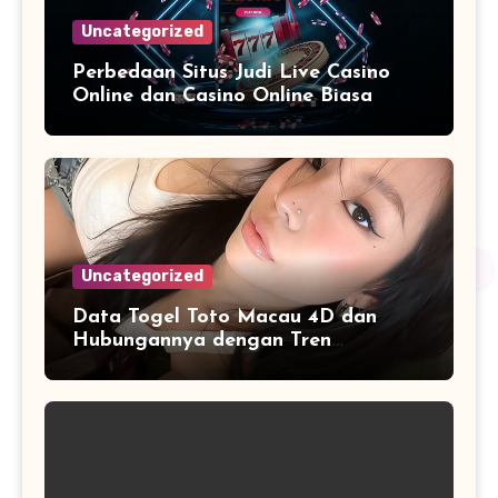
Uncategorized
Perbedaan Situs Judi Live Casino
Online dan Casino Online Biasa
Uncategorized
Data Togel Toto Macau 4D dan
Hubungannya dengan Tren
Pengeluaran Harian