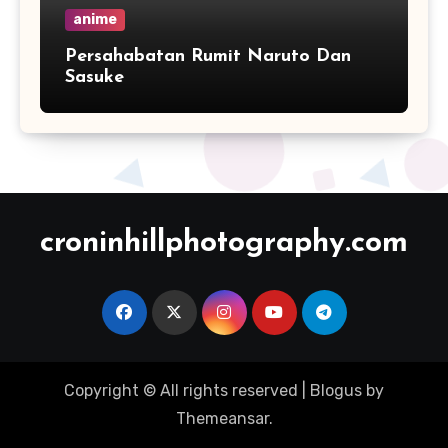
anime
Persahabatan Rumit Naruto Dan
Sasuke
croninhillphotography.com
Copyright © All rights reserved
|
Blogus
by
Themeansar
.