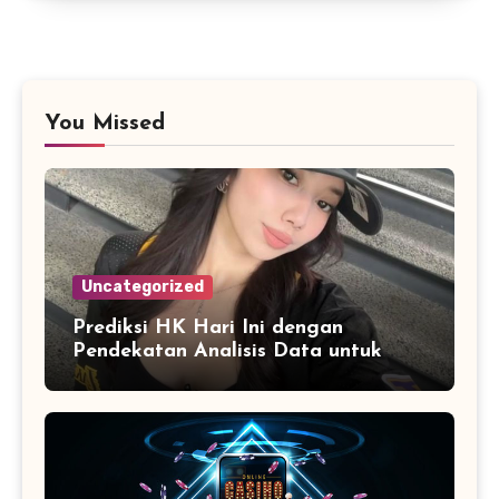
You Missed
Uncategorized
Prediksi HK Hari Ini dengan
Pendekatan Analisis Data untuk
Memahami Pola Informasi Harian