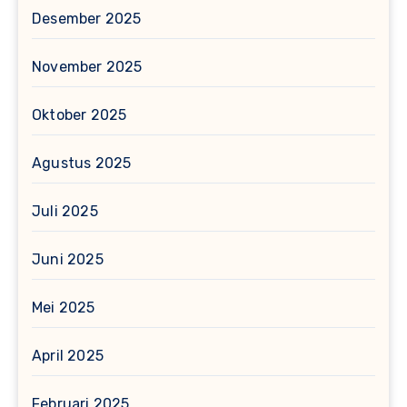
Desember 2025
November 2025
Oktober 2025
Agustus 2025
Juli 2025
Juni 2025
Mei 2025
April 2025
Februari 2025