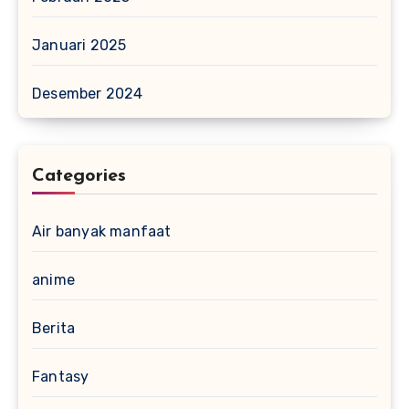
Januari 2025
Desember 2024
Categories
Air banyak manfaat
anime
Berita
Fantasy