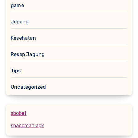
game
Jepang
Kesehatan
Resep Jagung
Tips
Uncategorized
sbobet
spaceman apk