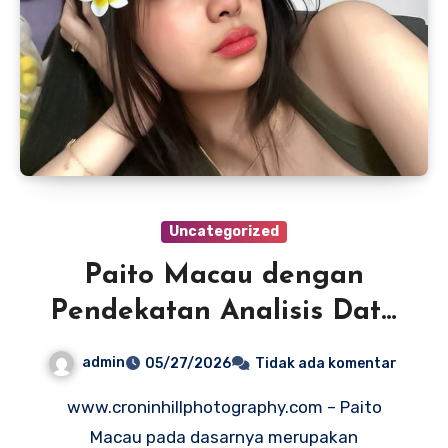
Uncategorized
Paito Macau dengan
Pendekatan Analisis Data
yang Lebih Modern dan
admin
05/27/2026
Tidak ada komentar
Rapi
www.croninhillphotography.com – Paito
Macau pada dasarnya merupakan