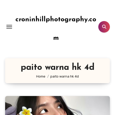
Lewati
ke
konten
croninhillphotography.co
m
paito warna hk 4d
Home
paito warna hk 4d