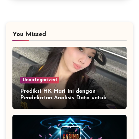
You Missed
Uncategorized
Prediksi HK Hari Ini dengan
Pendekatan Analisis Data untuk
Memahami Pola Informasi Harian