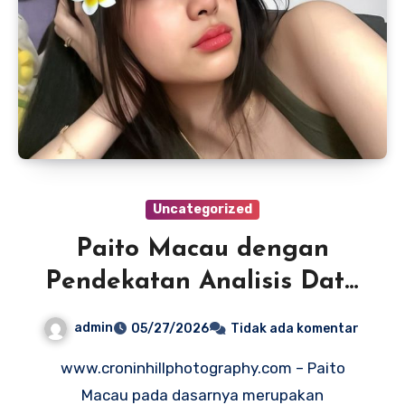
Uncategorized
Paito Macau dengan
Pendekatan Analisis Data
yang Lebih Modern dan
admin
05/27/2026
Tidak ada komentar
Rapi
www.croninhillphotography.com – Paito
Macau pada dasarnya merupakan