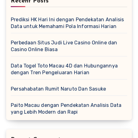
Recent Posts
Prediksi HK Hari Ini dengan Pendekatan Analisis
Data untuk Memahami Pola Informasi Harian
Perbedaan Situs Judi Live Casino Online dan
Casino Online Biasa
Data Togel Toto Macau 4D dan Hubungannya
dengan Tren Pengeluaran Harian
Persahabatan Rumit Naruto Dan Sasuke
Paito Macau dengan Pendekatan Analisis Data
yang Lebih Modern dan Rapi