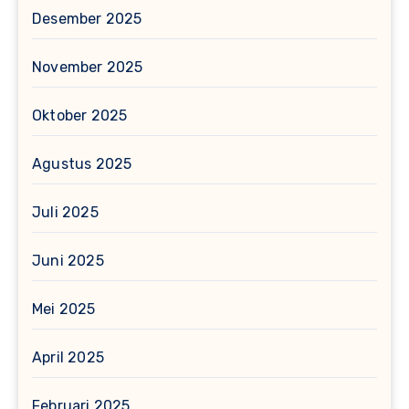
Desember 2025
November 2025
Oktober 2025
Agustus 2025
Juli 2025
Juni 2025
Mei 2025
April 2025
Februari 2025