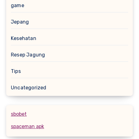
game
Jepang
Kesehatan
Resep Jagung
Tips
Uncategorized
sbobet
spaceman apk