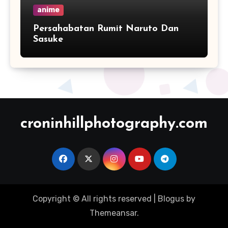
anime
Persahabatan Rumit Naruto Dan
Sasuke
croninhillphotography.com
Copyright © All rights reserved
|
Blogus
by
Themeansar
.