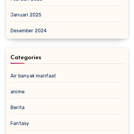
Januari 2025
Desember 2024
Categories
Air banyak manfaat
anime
Berita
Fantasy