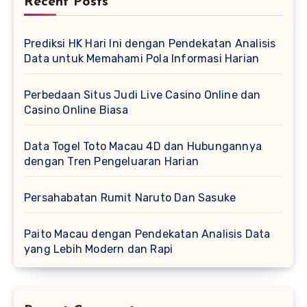
Recent Posts
Prediksi HK Hari Ini dengan Pendekatan Analisis
Data untuk Memahami Pola Informasi Harian
Perbedaan Situs Judi Live Casino Online dan
Casino Online Biasa
Data Togel Toto Macau 4D dan Hubungannya
dengan Tren Pengeluaran Harian
Persahabatan Rumit Naruto Dan Sasuke
Paito Macau dengan Pendekatan Analisis Data
yang Lebih Modern dan Rapi