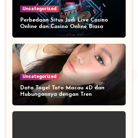
Uncategorized
Perbedaan Situs Judi Live Casino
Online dan Casino Online Biasa
Uncategorized
Data Togel Toto Macau 4D dan
Hubungannya dengan Tren
Pengeluaran Harian