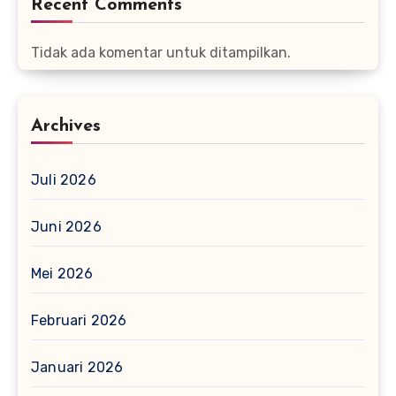
Recent Comments
Tidak ada komentar untuk ditampilkan.
Archives
Juli 2026
Juni 2026
Mei 2026
Februari 2026
Januari 2026