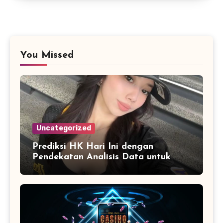
You Missed
Uncategorized
Prediksi HK Hari Ini dengan
Pendekatan Analisis Data untuk
Memahami Pola Informasi Harian