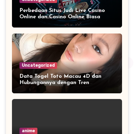
Perbedaan Situs Judi Live Casino
Online dan Casino Online Biasa
Uncategorized
Data Togel Toto Macau 4D dan
Hubungannya dengan Tren
Pengeluaran Harian
anime