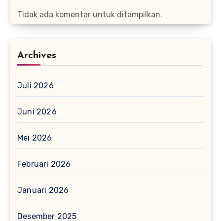
Tidak ada komentar untuk ditampilkan.
Archives
Juli 2026
Juni 2026
Mei 2026
Februari 2026
Januari 2026
Desember 2025