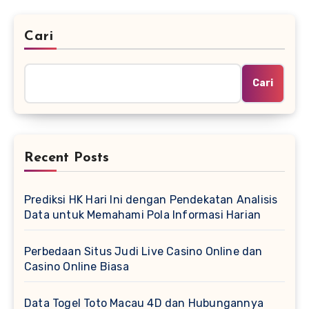
Cari
Cari
Recent Posts
Prediksi HK Hari Ini dengan Pendekatan Analisis
Data untuk Memahami Pola Informasi Harian
Perbedaan Situs Judi Live Casino Online dan
Casino Online Biasa
Data Togel Toto Macau 4D dan Hubungannya