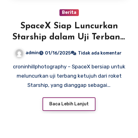
Berita
SpaceX Siap Luncurkan
Starship dalam Uji Terbang
Ambisius, Menuju Misi
admin
01/16/2025
Tidak ada komentar
Mars
croninhillphotography – SpaceX bersiap untuk
meluncurkan uji terbang ketujuh dari roket
Starship, yang dianggap sebagai…
Baca Lebih Lanjut