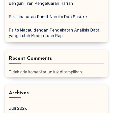
dengan Tren Pengeluaran Harian
Persahabatan Rumit Naruto Dan Sasuke
Paito Macau dengan Pendekatan Analisis Data
yang Lebih Modern dan Rapi
Recent Comments
Tidak ada komentar untuk ditampilkan.
Archives
Juli 2026