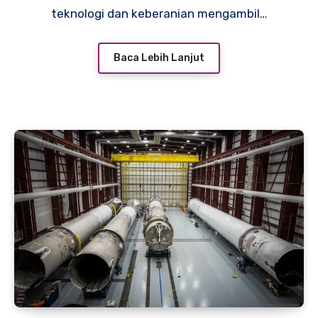
teknologi dan keberanian mengambil…
Baca Lebih Lanjut