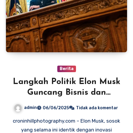
Berita
Langkah Politik Elon Musk
Guncang Bisnis dan
Retakkan Hubungan
admin
06/06/2025
Tidak ada komentar
dengan Trump
croninhillphotography.com – Elon Musk, sosok
yang selama ini identik dengan inovasi