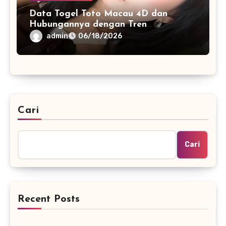
Data Togel Toto Macau 4D dan
Hubungannya dengan Tren
Pengeluaran Harian
admin
06/18/2026
Cari
Cari
Recent Posts