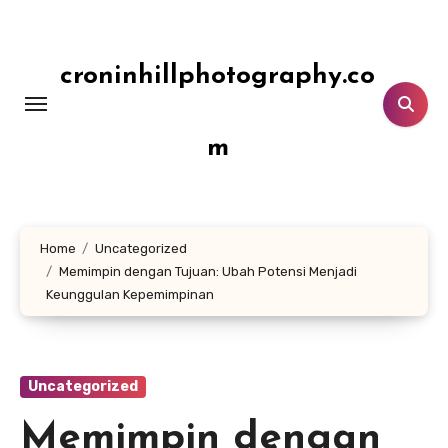
Lewati
ke
konten
croninhillphotography.co
m
Home
Uncategorized
Memimpin dengan Tujuan: Ubah Potensi Menjadi
Keunggulan Kepemimpinan
Uncategorized
Memimpin dengan