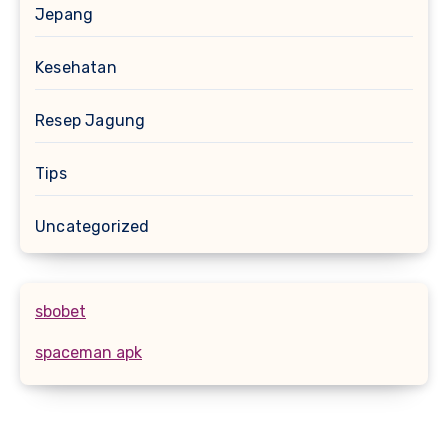
Jepang
Kesehatan
Resep Jagung
Tips
Uncategorized
sbobet
spaceman apk