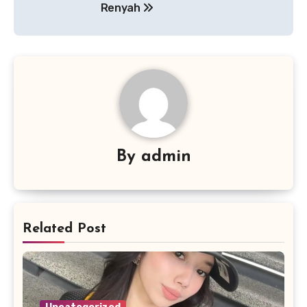
Renyah
By
admin
Related Post