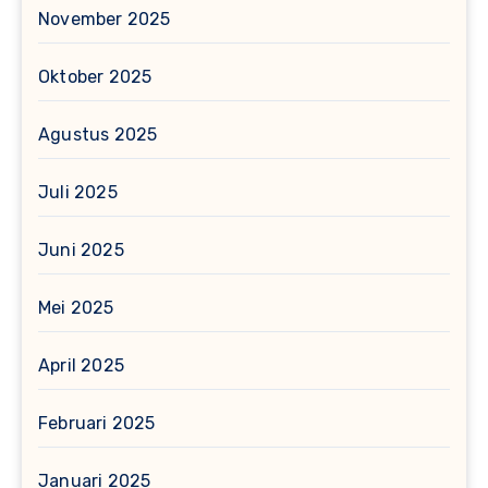
November 2025
Oktober 2025
Agustus 2025
Juli 2025
Juni 2025
Mei 2025
April 2025
Februari 2025
Januari 2025